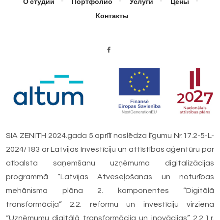
О студии
Портфолио
Услуги
Цены
Контакты
SIA ZENITH 2024.gada 5.aprīlī noslēdza līgumu Nr.17.2-5-L-
2024/183 ar Latvijas Investīciju un attīstības aģentūru par
atbalsta saņemšanu uzņēmuma digitalizācijas
programmā “Latvijas Atveseļošanas un noturības
mehānisma plāna 2. komponentes “Digitālā
transformācija” 2.2. reformu un investīciju virziena
“Uzņēmumu digitālā transformācija un inovācijas” 2.2.1.r.