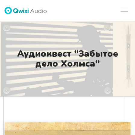
Аудиоквест "Забытое
дело Холмса"