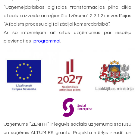
“Uzņēmējdarbības digitālās transformācijas pilna cikla
atbalsta izveide ar reģionālo tvērumu” 2.2.1.2.i. investīcijas
“Atbalsts procesu digitalizācijai komercdarbībā”.
Ar šo informējam arī citus uzņēmumus par iespēju
pievienoties
programmai
.
Uzņēmums “ZENITH” ir ieguvis sociālā uzņēmuma statusu
un saņēmis ALTUM ES grantu. Projekta mērķis ir radīt un