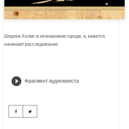
Шерлок Холмс в незнакомом городе, и, кажется,
начинает расследование.
Фрагмент аудиоквеста