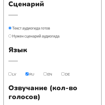
Сценарий
Текст аудиогида готов
Нужен сценарий аудиогида
Язык
LV
RU
EN
DE
Озвучание (кол-во
голосов)