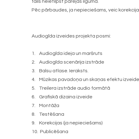
fails neietilpst pārejas ilgumā.
Pēc pārbaudes, ja nepieciešams, veic korekcijas.
Audiogīda izveides projekta posmi:
1. Audiogīda ideja un maršruts
2. Audiogīda scenārija izstrāde
3. Balsu atlase. Ieraksts.
4. Mūzikas pavadoņa un skaņas efektu izveid
5. Treilera izstrāde audio formātā
6. Grafiskā dizaina izveide
7. Montāža
8. Testēšana
9. Korekcijas (ja nepieciešams)
10. Publicēšana