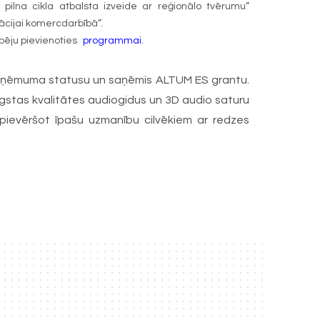
 pilna cikla atbalsta izveide ar reģionālo tvērumu”
izācijai komercdarbībā”.
pēju pievienoties
programmai
.
uzņēmuma statusu un saņēmis ALTUM ES grantu.
augstas kvalitātes audiogidus un 3D audio saturu
 pievēršot īpašu uzmanību cilvēkiem ar redzes