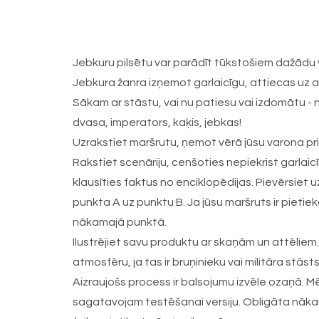
Jebkuru pilsētu var parādīt tūkstošiem dažādu vei
Jebkura žanra izņemot garlaicīgu, attiecas uz a
Sākam ar stāstu, vai nu patiesu vai izdomātu - n
dvasa, imperators, kaķis, jebkas!
Uzrakstiet maršrutu, ņemot vērā jūsu varona pri
Rakstiet scenāriju, cenšoties nepiekrist garlai
klausīties faktus no enciklopēdijas. Pievērsiet
punkta A uz punktu B. Ja jūsu maršruts ir pietiek
nākamajā punktā.
Ilustrējiet savu produktu ar skaņām un attēliem.
atmosfēru, ja tas ir bruņinieku vai militāra stās
Aizraujošs process ir balsojumu izvēle ozaņā. M
sagatavojam testēšanai versiju. Obligāta nākam