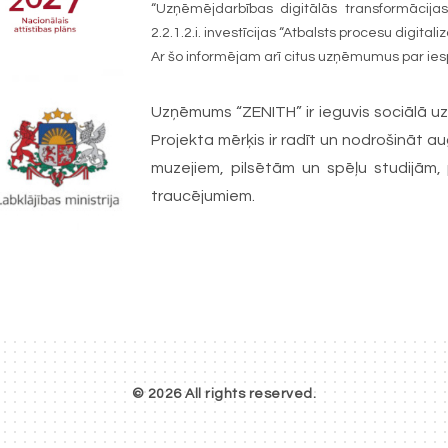
“Uzņēmējdarbības digitālās transformācijas
2.2.1.2.i. investīcijas “Atbalsts procesu digital
Ar šo informējam arī citus uzņēmumus par ies
Uzņēmums “ZENITH” ir ieguvis sociālā 
Projekta mērķis ir radīt un nodrošināt 
muzejiem, pilsētām un spēļu studijām,
traucējumiem.
© 2026
All rights reserved.