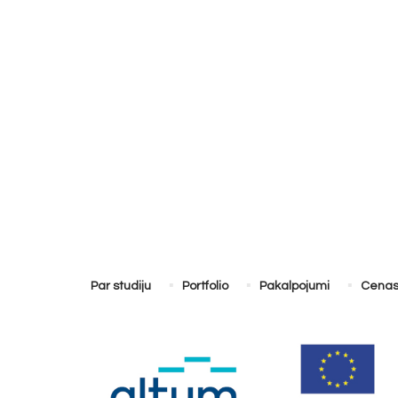
Par studiju
Portfolio
Pakalpojumi
Cena