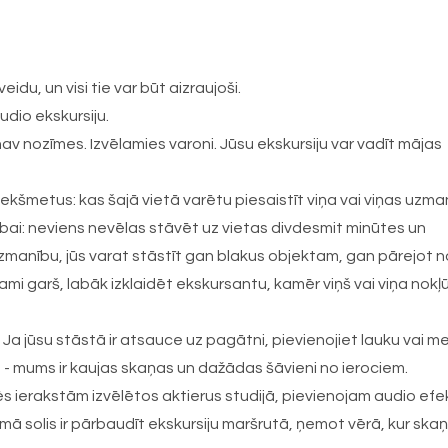
du, un visi tie var būt aizraujoši.
udio ekskursiju.
av nozīmes. Izvēlamies varoni. Jūsu ekskursiju var vadīt mājas
ekšmetus: kas šajā vietā varētu piesaistīt viņa vai viņas uzm
cībai: neviens nevēlas stāvēt uz vietas divdesmit minūtes un
 uzmanību, jūs varat stāstīt gan blakus objektam, gan pārejot n
ami garš, labāk izklaidēt ekskursantu, kamēr viņš vai viņa nokļ
 Ja jūsu stāstā ir atsauce uz pagātni, pievienojiet lauku vai m
ts - mums ir kaujas skaņas un dažādas šāvieni no ierociem.
ēs ierakstām izvēlētos aktierus studijā, pievienojam audio efe
ā solis ir pārbaudīt ekskursiju maršrutā, ņemot vērā, kur ska