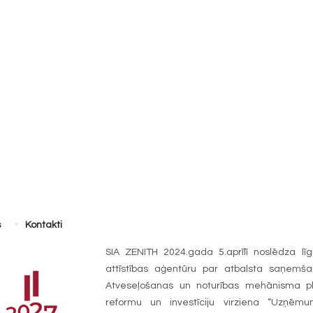
s
Kontakti
SIA ZENITH 2024.gada 5.aprīlī noslēdza līg
attīstības aģentūru par atbalsta saņemš
Atveseļošanas un noturības mehānisma plā
reformu un investīciju virziena “Uzņēmum